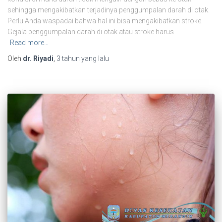
sehingga mengakibatkan terjadinya penggumpalan darah di otak.
Perlu Anda waspadai bahwa hal ini bisa mengakibatkan stroke.
Gejala penggumpalan darah di otak atau stroke harus
Read more…
Oleh
dr. Riyadi
,
3 tahun
yang lalu