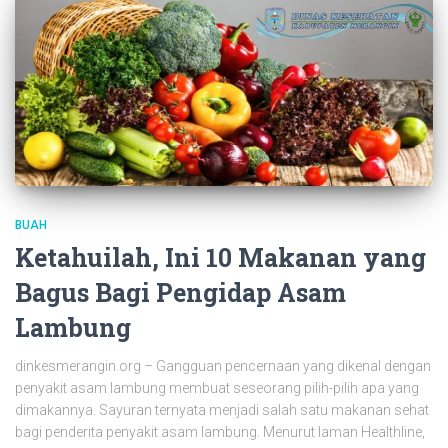
BUAH
Ketahuilah, Ini 10 Makanan yang
Bagus Bagi Pengidap Asam
Lambung
dinkesmerangin.org – Gangguan pencernaan yang dikenal dengan
penyakit asam lambung membuat seseorang pilih-pilih apa yang
dimakannya. Sayuran ternyata menjadi salah satu makanan sehat
bagi penderita penyakit asam lambung. Menurut laman Healthline,