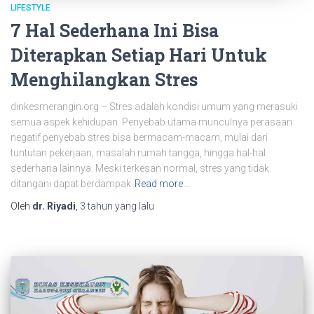
LIFESTYLE
7 Hal Sederhana Ini Bisa
Diterapkan Setiap Hari Untuk
Menghilangkan Stres
dinkesmerangin.org – Stres adalah kondisi umum yang merasuki
semua aspek kehidupan. Penyebab utama munculnya perasaan
negatif penyebab stres bisa bermacam-macam, mulai dari
tuntutan pekerjaan, masalah rumah tangga, hingga hal-hal
sederhana lainnya. Meski terkesan normal, stres yang tidak
ditangani dapat berdampak
Read more…
Oleh
dr. Riyadi
,
3 tahun
yang lalu