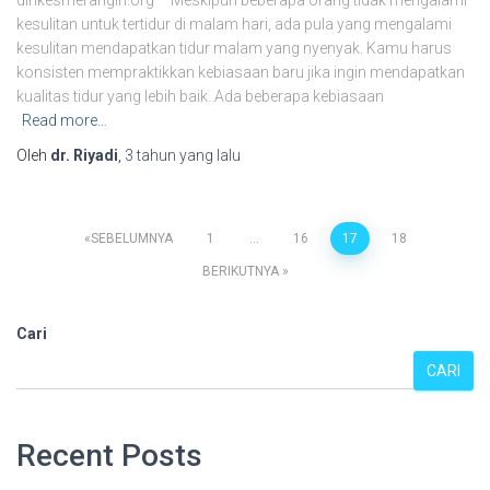
dinkesmerangin.org – Meskipun beberapa orang tidak mengalami
kesulitan untuk tertidur di malam hari, ada pula yang mengalami
kesulitan mendapatkan tidur malam yang nyenyak. Kamu harus
konsisten mempraktikkan kebiasaan baru jika ingin mendapatkan
kualitas tidur yang lebih baik. Ada beberapa kebiasaan
Read more…
Oleh
dr. Riyadi
,
3 tahun
yang lalu
Paginasi
SEBELUMNYA
1
…
16
17
18
BERIKUTNYA
pos
Cari
CARI
Recent Posts