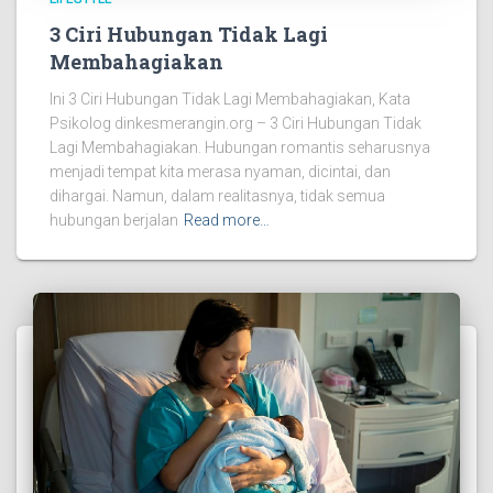
3 Ciri Hubungan Tidak Lagi
Membahagiakan
Ini 3 Ciri Hubungan Tidak Lagi Membahagiakan, Kata
Psikolog dinkesmerangin.org – 3 Ciri Hubungan Tidak
Lagi Membahagiakan. Hubungan romantis seharusnya
menjadi tempat kita merasa nyaman, dicintai, dan
dihargai. Namun, dalam realitasnya, tidak semua
hubungan berjalan
Read more…