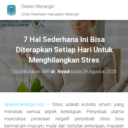
Dinkes Merangin
Dinas Kesehatan Kabupaten Merangin
7 Hal Sederhana Ini Bisa
Diterapkan Setiap Hari Untuk
Menghilangkan Stres
Dipublikasikan oleh
dr. Riyadi
pada
29 Agustus 2023
dinkesmerangin.org
– Stres adalah kondisi umum yang
merasuki semua aspek kehidupan. Penyebab utama
munculnya perasaan negatif penyebab stres bisa
bermacam-macam, mulai dari tuntutan pekerjaan, masalah