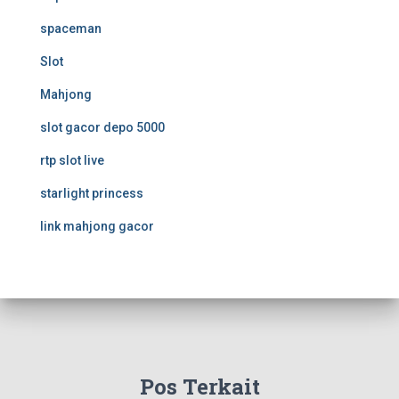
spaceman
Slot
Mahjong
slot gacor depo 5000
rtp slot live
starlight princess
link mahjong gacor
Pos Terkait