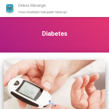
Dinkes Merangin
Dinas Kesehatan Kabupaten Merangin
Diabetes