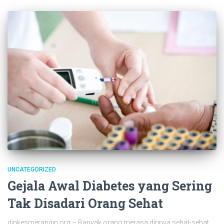
UNCATEGORIZED
Gejala Awal Diabetes yang Sering
Tak Disadari Orang Sehat
dinkesmerangin.org – Banyak orang merasa dirinya sehat-sehat