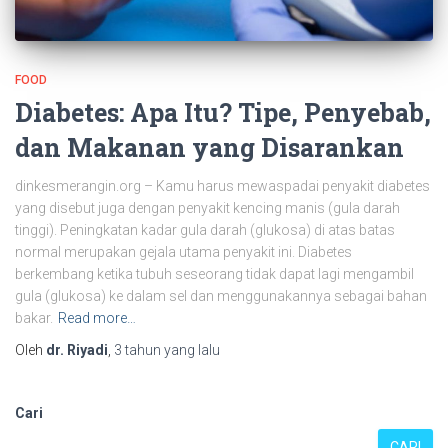
FOOD
Diabetes: Apa Itu? Tipe, Penyebab,
dan Makanan yang Disarankan
dinkesmerangin.org – Kamu harus mewaspadai penyakit diabetes
yang disebut juga dengan penyakit kencing manis (gula darah
tinggi). Peningkatan kadar gula darah (glukosa) di atas batas
normal merupakan gejala utama penyakit ini. Diabetes
berkembang ketika tubuh seseorang tidak dapat lagi mengambil
gula (glukosa) ke dalam sel dan menggunakannya sebagai bahan
bakar.
Read more…
Oleh
dr. Riyadi
,
3 tahun
yang lalu
Cari
CARI