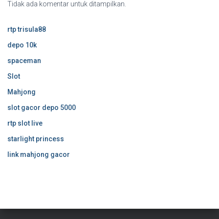
Tidak ada komentar untuk ditampilkan.
rtp trisula88
depo 10k
spaceman
Slot
Mahjong
slot gacor depo 5000
rtp slot live
starlight princess
link mahjong gacor