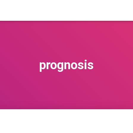
prognosis