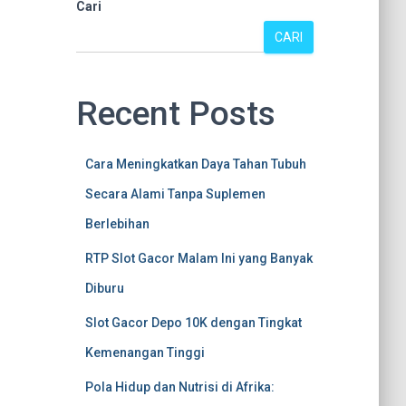
Cari
CARI
Recent Posts
Cara Meningkatkan Daya Tahan Tubuh
Secara Alami Tanpa Suplemen
Berlebihan
RTP Slot Gacor Malam Ini yang Banyak
Diburu
Slot Gacor Depo 10K dengan Tingkat
Kemenangan Tinggi
Pola Hidup dan Nutrisi di Afrika: