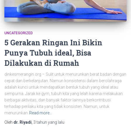
UNCATEGORIZED
5 Gerakan Ringan Ini Bikin
Punya Tubuh ideal, Bisa
Dilakukan di Rumah
dinkesmerangin.org – Sulit untuk menurunkan berat badan dengan
cepat dan berkelanjutan. Namun konsistensi dalam berolahraga
adalah kunci untuk mendapatkan bentuk tubuh yang ideal atau
sempurna. Jarak ke gym, tubuh kita yang lelah karena melakukan
berbagai aktivitas, dan banyak faktor lainnya berkontribusi
terhadap perilaku kita yang tidak konsisten. Namun, untuk
menurunkan
Read more…
Oleh
dr. Riyadi
,
3 tahun
yang lalu