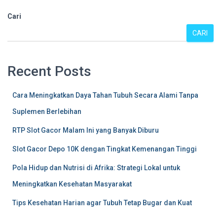
Cari
CARI
Recent Posts
Cara Meningkatkan Daya Tahan Tubuh Secara Alami Tanpa
Suplemen Berlebihan
RTP Slot Gacor Malam Ini yang Banyak Diburu
Slot Gacor Depo 10K dengan Tingkat Kemenangan Tinggi
Pola Hidup dan Nutrisi di Afrika: Strategi Lokal untuk
Meningkatkan Kesehatan Masyarakat
Tips Kesehatan Harian agar Tubuh Tetap Bugar dan Kuat