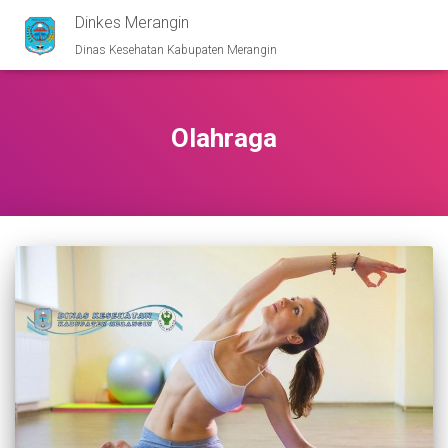
Dinkes Merangin
Dinas Kesehatan Kabupaten Merangin
Olahraga