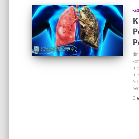
KE
K
P
P
din
ken
men
men
Ada
ber
Ol