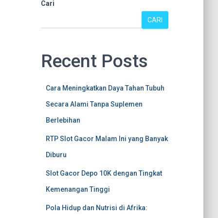
Cari
CARI
Recent Posts
Cara Meningkatkan Daya Tahan Tubuh
Secara Alami Tanpa Suplemen
Berlebihan
RTP Slot Gacor Malam Ini yang Banyak
Diburu
Slot Gacor Depo 10K dengan Tingkat
Kemenangan Tinggi
Pola Hidup dan Nutrisi di Afrika: