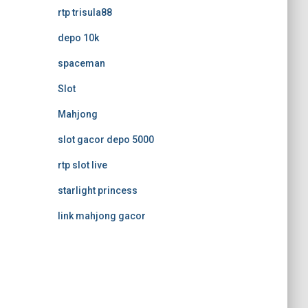
rtp trisula88
depo 10k
spaceman
Slot
Mahjong
slot gacor depo 5000
rtp slot live
starlight princess
link mahjong gacor