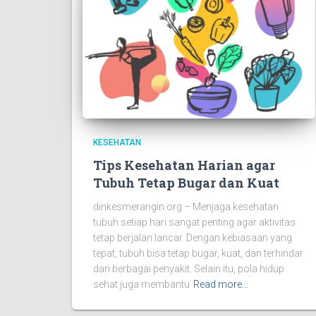
KESEHATAN
Tips Kesehatan Harian agar
Tubuh Tetap Bugar dan Kuat
dinkesmerangin.org – Menjaga kesehatan
tubuh setiap hari sangat penting agar aktivitas
tetap berjalan lancar. Dengan kebiasaan yang
tepat, tubuh bisa tetap bugar, kuat, dan terhindar
dari berbagai penyakit. Selain itu, pola hidup
sehat juga membantu
Read more…