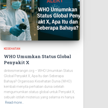
KESEHATAN
WHO Umumkan Status Global
Penyakit X
dinkesmerangin.org – WHO Umumkan Status
Global Penyakit X, Apa Itu dan Seberapa
Bahaya? Organisasi Kesehatan Dunia (WHO)
kembali menyita perhatian dunia setelah
mengumumkan status global untuk Penyakit X,
sebuah istilah misterius yang selama ini hanya
Read more…