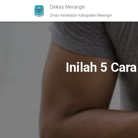
Dinkes Merangin
Dinas Kesehatan Kabupaten Merangin
Inilah 5 Car