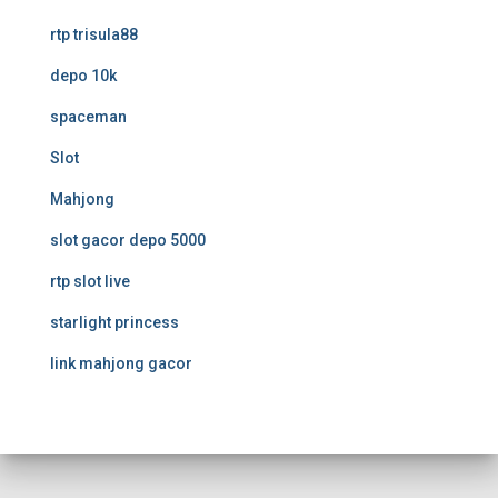
rtp trisula88
depo 10k
spaceman
Slot
Mahjong
slot gacor depo 5000
rtp slot live
starlight princess
link mahjong gacor