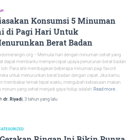
AH
iasakan Konsumsi 5 Minuman
ni di Pagi Hari Untuk
enurunkan Berat Badan
kesmerangin.org – Memulai hari dengan minuman sehat yang
pat dapat membantu mempercepat upaya penurunan berat badan
a loh. Para ahli membagikan beberapa minuman pagi favorit
eka untuk menurunkan berat badan dengan cepat. Jika kamu
gin membakar lemak tepat waktu, mengubah kebiasaan makan
 minum yang sehat menjadi gaya hidup adalah
Read more…
eh
dr. Riyadi
,
3 tahun
yang lalu
CATEGORIZED
 Gerakan Ringan Ini Bikin Punya