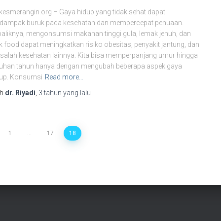
kesmerangin.org – Gaya hidup yang tidak sehat dapat
rdampak buruk pada kesehatan dan mempercepat penuaan.
aliknya, mengonsumsi makanan tinggi gula, lemak jenuh, dan
k food dapat meningkatkan risiko obesitas, penyakit jantung, dan
alah kesehatan lainnya. Kita bisa memperpanjang umur hingga
luhan tahun hanya dengan mengubah beberapa aspek gaya
dup. Konsumsi
Read more…
eh
dr. Riyadi
,
3 tahun
yang lalu
1
…
17
18