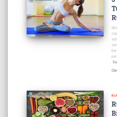
T
R
din
cep
ada
sem
ber
per
Re
Ol
BU
R
B