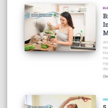
BU
B
I
M
din
te
kit
mer
in
dan
Ol
UN
5