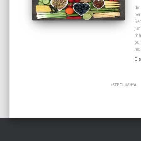
din
be
Seb
jun
mas
pu
hi
Ol
Paginasi
SEBELUMNYA
pos