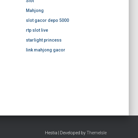
Slot
Mahjong
slot gacor depo 5000
rtp slot live
starlight princess
link mahjong gacor
Hestia | Developed by
ThemeIsle