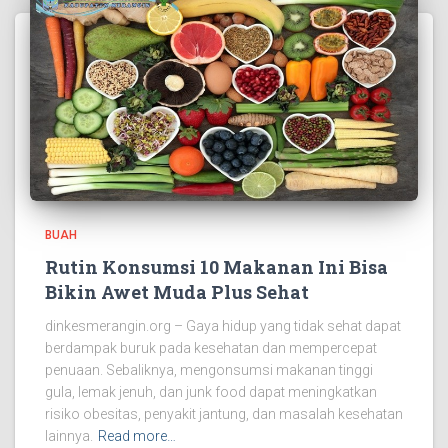
BUAH
Rutin Konsumsi 10 Makanan Ini Bisa
Bikin Awet Muda Plus Sehat
dinkesmerangin.org – Gaya hidup yang tidak sehat dapat
berdampak buruk pada kesehatan dan mempercepat
penuaan. Sebaliknya, mengonsumsi makanan tinggi
gula, lemak jenuh, dan junk food dapat meningkatkan
risiko obesitas, penyakit jantung, dan masalah kesehatan
lainnya.
Read more…