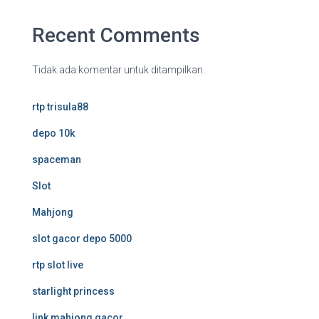
Recent Comments
Tidak ada komentar untuk ditampilkan.
rtp trisula88
depo 10k
spaceman
Slot
Mahjong
slot gacor depo 5000
rtp slot live
starlight princess
link mahjong gacor