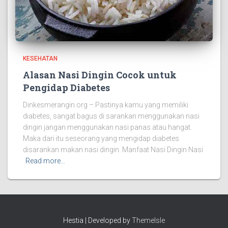
KESEHATAN
Alasan Nasi Dingin Cocok untuk
Pengidap Diabetes
Dinkesmerangin.org – Pastinya kamu yang memiliki
diabetes, sangat bagus di sarankan menggunakan nasi
dingin jangan menggunakan nasi panas atau hangat.
Maka dari itu seseorang yang mengidap diabetes
disarankan makan nasi dingin. Manfaat Nasi Dingin Nasi
Read more…
Hestia | Developed by
ThemeIsle