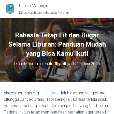
Dinkes Merangin
Dinas Kesehatan Kabupaten Merangin
Rahasia Tetap Fit dan Bugar
Selama Liburan: Panduan Mudah
yang Bisa Kamu Ikuti
Dipublikasikan oleh
dr. Riyadi
pada
14 Juni 2025
dinkesmerangin.org –
Liburan
adalah momen yang paling
ditunggu banyak orang. Tapi seringkali, karena terlalu sibuk
bersenang-senang, kesehatan menjadi hal yang terabaikan.
Padahal, tubuh tetap membutuhkan perhatian agar tetap fit