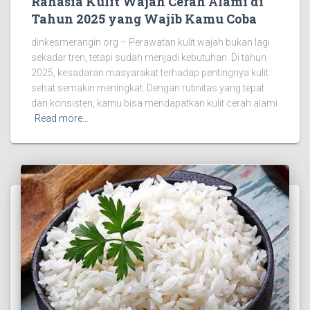
Rahasia Kulit Wajah Cerah Alami di
Tahun 2025 yang Wajib Kamu Coba
dinkesmerangin.org – Perawatan kulit wajah bukan lagi
sekadar tren, tetapi sudah menjadi kebutuhan. Di tahun
2025, kesadaran masyarakat terhadap pentingnya kulit
sehat semakin meningkat. Dengan rutinitas yang tepat
dan konsisten, kamu bisa mendapatkan kulit cerah alami
Read more…