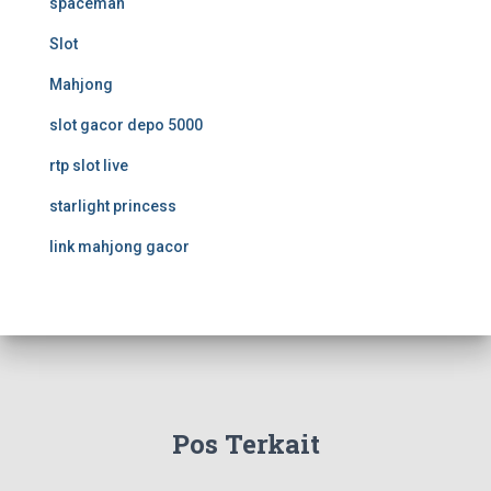
spaceman
Slot
Mahjong
slot gacor depo 5000
rtp slot live
starlight princess
link mahjong gacor
Pos Terkait