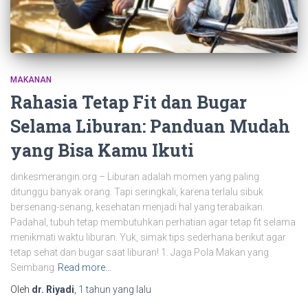
MAKANAN
Rahasia Tetap Fit dan Bugar
Selama Liburan: Panduan Mudah
yang Bisa Kamu Ikuti
dinkesmerangin.org – Liburan adalah momen yang paling
ditunggu banyak orang. Tapi seringkali, karena terlalu sibuk
bersenang-senang, kesehatan menjadi hal yang terabaikan.
Padahal, tubuh tetap membutuhkan perhatian agar tetap fit selama
menikmati waktu liburan. Yuk, simak tips sederhana berikut agar
tetap sehat dan bugar saat liburan! 1. Jaga Pola Makan yang
Seimbang
Read more…
Oleh
dr. Riyadi
,
1 tahun
yang lalu