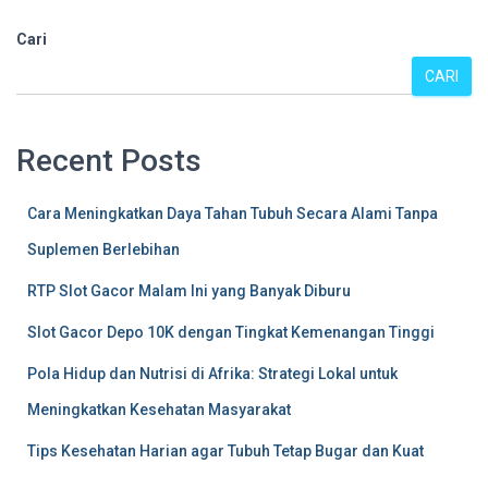
Cari
CARI
Recent Posts
Cara Meningkatkan Daya Tahan Tubuh Secara Alami Tanpa
Suplemen Berlebihan
RTP Slot Gacor Malam Ini yang Banyak Diburu
Slot Gacor Depo 10K dengan Tingkat Kemenangan Tinggi
Pola Hidup dan Nutrisi di Afrika: Strategi Lokal untuk
Meningkatkan Kesehatan Masyarakat
Tips Kesehatan Harian agar Tubuh Tetap Bugar dan Kuat