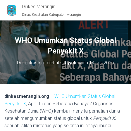
Dinkes Merangin
Dinas Kesehatan Kabupaten Merangin
WHO Umumkan Status Global
Penyakit X
Dipublikasikan oleh
dr. Riyadi
pada
14 Juli 2025
dinkesmerangin.org
–
WHO Umumkan Status Global
Penyakit X
, Apa Itu dan Seberapa Bahaya? Organisasi
Kesehatan Dunia (WHO) kembali menyita perhatian dunia
setelah mengumumkan status global untuk
Penyakit X
,
sebuah istilah misterius yang selama ini hanya muncul