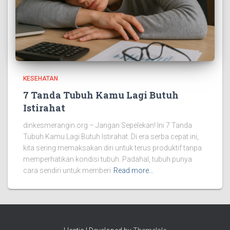
KESEHATAN
7 Tanda Tubuh Kamu Lagi Butuh
Istirahat
dinkesmerangin.org – Jangan Sepelekan! Ini 7 Tanda
Tubuh Kamu Lagi Butuh Istirahat. Di era serba cepat ini,
kita sering memaksakan diri untuk terus produktif tanpa
memperhatikan kondisi tubuh. Padahal, tubuh punya
cara sendiri untuk memberi
Read more…