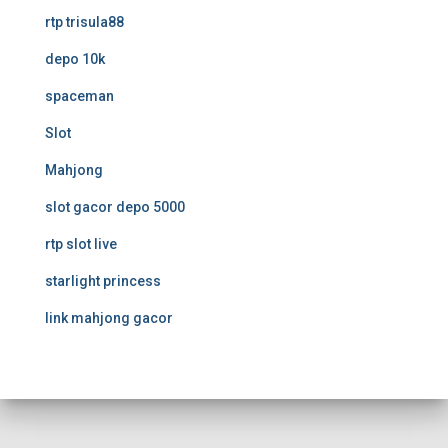
rtp trisula88
depo 10k
spaceman
Slot
Mahjong
slot gacor depo 5000
rtp slot live
starlight princess
link mahjong gacor