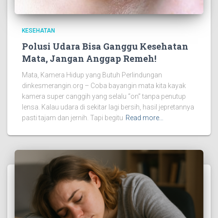
KESEHATAN
Polusi Udara Bisa Ganggu Kesehatan
Mata, Jangan Anggap Remeh!
Mata, Kamera Hidup yang Butuh Perlindungan
dinkesmerangin.org – Coba bayangin mata kita kayak
kamera super canggih yang selalu “on” tanpa penutup
lensa. Kalau udara di sekitar lagi bersih, hasil jepretannya
pasti tajam dan jernih. Tapi begitu
Read more…