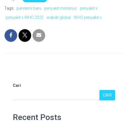
Tags:
pandemi baru
penyakit misterius
penyakit x
penyakit x WHO 2025
wabah global
WHO penyakit x
Cari
CARI
Recent Posts