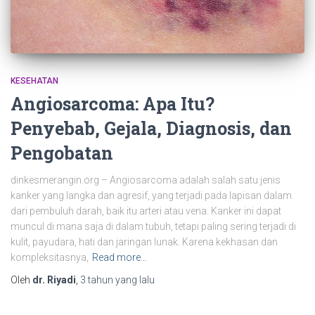
KESEHATAN
Angiosarcoma: Apa Itu?
Penyebab, Gejala, Diagnosis, dan
Pengobatan
dinkesmerangin.org – Angiosarcoma adalah salah satu jenis
kanker yang langka dan agresif, yang terjadi pada lapisan dalam
dari pembuluh darah, baik itu arteri atau vena. Kanker ini dapat
muncul di mana saja di dalam tubuh, tetapi paling sering terjadi di
kulit, payudara, hati dan jaringan lunak. Karena kekhasan dan
kompleksitasnya,
Read more…
Oleh
dr. Riyadi
,
3 tahun
yang lalu