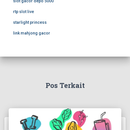
slot gacor depo 5000
rtp slot live
starlight princess
link mahjong gacor
Pos Terkait