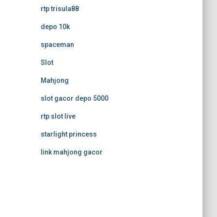
rtp trisula88
depo 10k
spaceman
Slot
Mahjong
slot gacor depo 5000
rtp slot live
starlight princess
link mahjong gacor