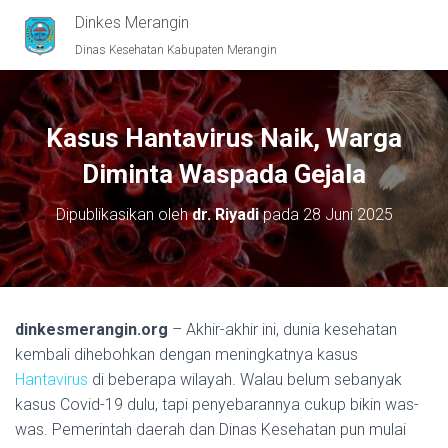
Dinkes Merangin
Dinas Kesehatan Kabupaten Merangin
Kasus Hantavirus Naik, Warga
Diminta Waspada Gejala
Dipublikasikan oleh
dr. Riyadi
pada
28 Juni 2025
dinkesmerangin.org
– Akhir-akhir ini, dunia kesehatan
kembali dihebohkan dengan meningkatnya kasus
Hantavirus
di beberapa wilayah. Walau belum sebanyak
kasus Covid-19 dulu, tapi penyebarannya cukup bikin was-
was. Pemerintah daerah dan Dinas Kesehatan pun mulai