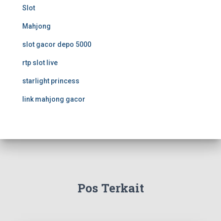
Slot
Mahjong
slot gacor depo 5000
rtp slot live
starlight princess
link mahjong gacor
Pos Terkait