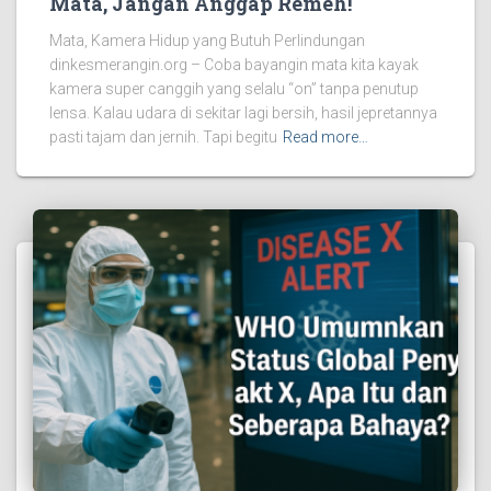
Mata, Jangan Anggap Remeh!
Mata, Kamera Hidup yang Butuh Perlindungan
dinkesmerangin.org – Coba bayangin mata kita kayak
kamera super canggih yang selalu “on” tanpa penutup
lensa. Kalau udara di sekitar lagi bersih, hasil jepretannya
pasti tajam dan jernih. Tapi begitu
Read more…