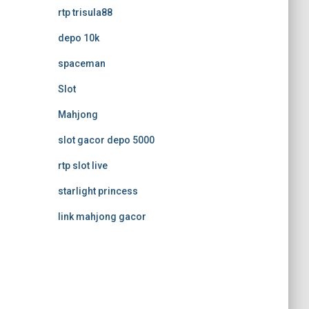
rtp trisula88
depo 10k
spaceman
Slot
Mahjong
slot gacor depo 5000
rtp slot live
starlight princess
link mahjong gacor