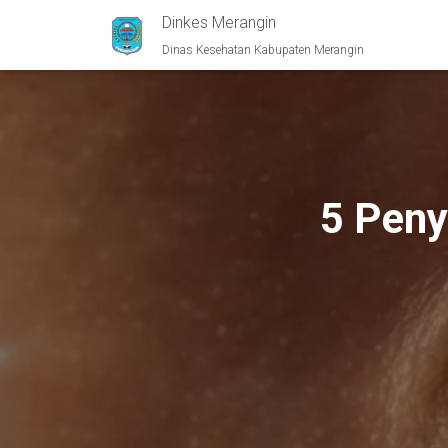
Dinkes Merangin
Dinas Kesehatan Kabupaten Merangin
5 Peny