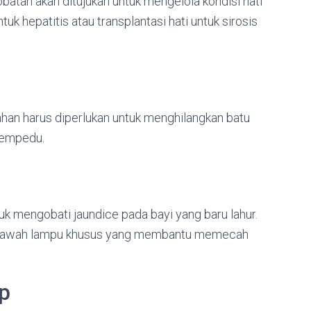
batan akan ditujukan untuk mengelola kondisi hati
tuk hepatitis atau transplantasi hati untuk sirosis
an harus diperlukan untuk menghilangkan batu
 empedu.
 mengobati jaundice pada bayi yang baru lahur.
di bawah lampu khusus yang membantu memecah
p