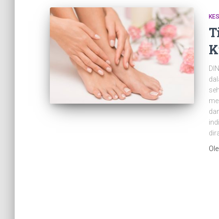
KE
T
K
DIN
dal
seh
men
dan
ind
dir
Ol