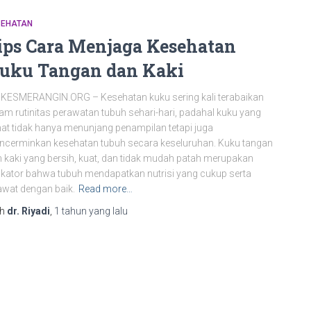
SEHATAN
ips Cara Menjaga Kesehatan
uku Tangan dan Kaki
KESMERANGIN.ORG – Kesehatan kuku sering kali terabaikan
am rutinitas perawatan tubuh sehari-hari, padahal kuku yang
at tidak hanya menunjang penampilan tetapi juga
cerminkan kesehatan tubuh secara keseluruhan. Kuku tangan
 kaki yang bersih, kuat, dan tidak mudah patah merupakan
ikator bahwa tubuh mendapatkan nutrisi yang cukup serta
awat dengan baik.
Read more…
eh
dr. Riyadi
,
1 tahun
yang lalu