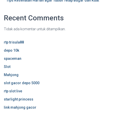
Tips Kesehatan Harian agar Tubuh Tetap Bugar dan Kuat
Recent Comments
Tidak ada komentar untuk ditampilkan.
rtp trisula88
depo 10k
spaceman
Slot
Mahjong
slot gacor depo 5000
rtp slot live
starlight princess
link mahjong gacor