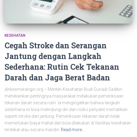
KESEHATAN
Cegah Stroke dan Serangan
Jantung dengan Langkah
Sederhana: Rutin Cek Tekanan
Darah dan Jaga Berat Badan
dinkesmerangin.org – Menteri Kesehatan Budi Gunadi Sadikin
menekankan pentingnya masyarakat melakukan pemeriksaan
tekanan darah secara rutin. Ia mengingatkan bahwa langkah
sederhana ini bisa melindungi diri dari risiko penyakit mematikan
seperti stroke dan jantung. Pemeriksaan tekanan darah tidak
memerlukan biaya mahal dan bisa dilakukan di fasilitas kesehatan
terdekat atau secara mandiri
Read more…