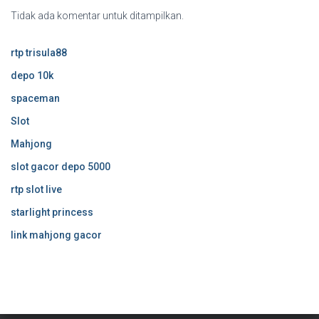
Tidak ada komentar untuk ditampilkan.
rtp trisula88
depo 10k
spaceman
Slot
Mahjong
slot gacor depo 5000
rtp slot live
starlight princess
link mahjong gacor