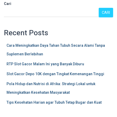
Cari
CARI
Recent Posts
Cara Meningkatkan Daya Tahan Tubuh Secara Alami Tanpa
Suplemen Berlebihan
RTP Slot Gacor Malam Ini yang Banyak Diburu
Slot Gacor Depo 10K dengan Tingkat Kemenangan Tinggi
Pola Hidup dan Nutrisi di Afrika: Strategi Lokal untuk
Meningkatkan Kesehatan Masyarakat
Tips Kesehatan Harian agar Tubuh Tetap Bugar dan Kuat