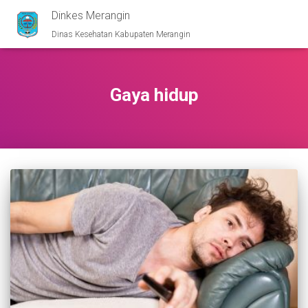
Dinkes Merangin
Dinas Kesehatan Kabupaten Merangin
Gaya hidup