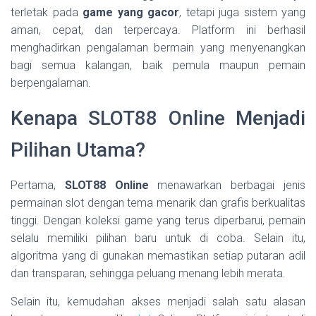
terletak pada
game yang gacor
, tetapi juga sistem yang
aman, cepat, dan terpercaya. Platform ini berhasil
menghadirkan pengalaman bermain yang menyenangkan
bagi semua kalangan, baik pemula maupun pemain
berpengalaman.
Kenapa SLOT88 Online Menjadi
Pilihan Utama?
Pertama,
SLOT88 Online
menawarkan berbagai jenis
permainan slot dengan tema menarik dan grafis berkualitas
tinggi. Dengan koleksi game yang terus diperbarui, pemain
selalu memiliki pilihan baru untuk di coba. Selain itu,
algoritma yang di gunakan memastikan setiap putaran adil
dan transparan, sehingga peluang menang lebih merata.
Selain itu, kemudahan akses menjadi salah satu alasan