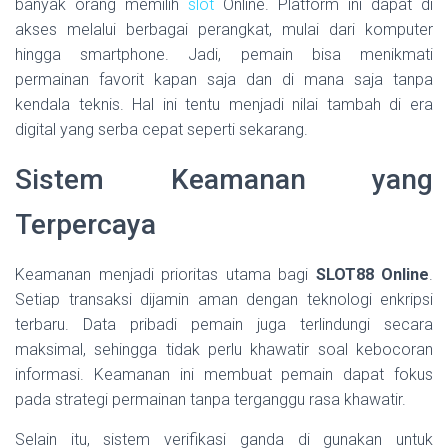
banyak orang memilih
slot
Online. Platform ini dapat di
akses melalui berbagai perangkat, mulai dari komputer
hingga smartphone. Jadi, pemain bisa menikmati
permainan favorit kapan saja dan di mana saja tanpa
kendala teknis. Hal ini tentu menjadi nilai tambah di era
digital yang serba cepat seperti sekarang.
Sistem Keamanan yang
Terpercaya
Keamanan menjadi prioritas utama bagi
SLOT88 Online
.
Setiap transaksi dijamin aman dengan teknologi enkripsi
terbaru. Data pribadi pemain juga terlindungi secara
maksimal, sehingga tidak perlu khawatir soal kebocoran
informasi. Keamanan ini membuat pemain dapat fokus
pada strategi permainan tanpa terganggu rasa khawatir.
Selain itu, sistem verifikasi ganda di gunakan untuk