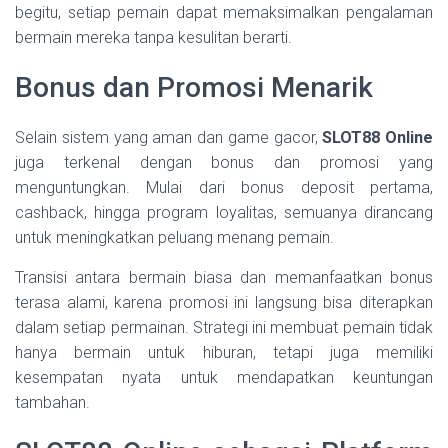
begitu, setiap pemain dapat memaksimalkan pengalaman
bermain mereka tanpa kesulitan berarti.
Bonus dan Promosi Menarik
Selain sistem yang aman dan game gacor,
SLOT88 Online
juga terkenal dengan bonus dan promosi yang
menguntungkan. Mulai dari bonus deposit pertama,
cashback, hingga program loyalitas, semuanya dirancang
untuk meningkatkan peluang menang pemain.
Transisi antara bermain biasa dan memanfaatkan bonus
terasa alami, karena promosi ini langsung bisa diterapkan
dalam setiap permainan. Strategi ini membuat pemain tidak
hanya bermain untuk hiburan, tetapi juga memiliki
kesempatan nyata untuk mendapatkan keuntungan
tambahan.