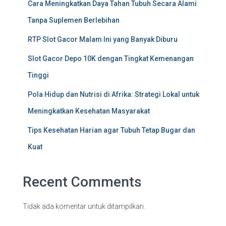
Cara Meningkatkan Daya Tahan Tubuh Secara Alami
Tanpa Suplemen Berlebihan
RTP Slot Gacor Malam Ini yang Banyak Diburu
Slot Gacor Depo 10K dengan Tingkat Kemenangan
Tinggi
Pola Hidup dan Nutrisi di Afrika: Strategi Lokal untuk
Meningkatkan Kesehatan Masyarakat
Tips Kesehatan Harian agar Tubuh Tetap Bugar dan
Kuat
Recent Comments
Tidak ada komentar untuk ditampilkan.