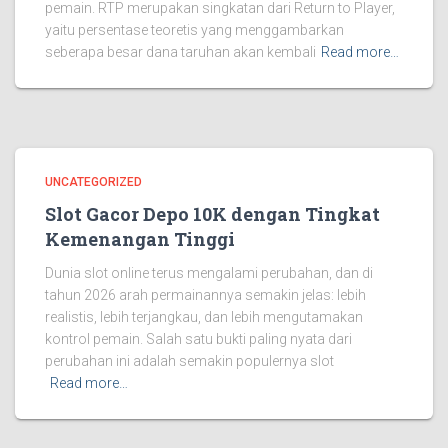
pemain. RTP merupakan singkatan dari Return to Player,
yaitu persentase teoretis yang menggambarkan
seberapa besar dana taruhan akan kembali
Read more…
UNCATEGORIZED
Slot Gacor Depo 10K dengan Tingkat
Kemenangan Tinggi
Dunia slot online terus mengalami perubahan, dan di
tahun 2026 arah permainannya semakin jelas: lebih
realistis, lebih terjangkau, dan lebih mengutamakan
kontrol pemain. Salah satu bukti paling nyata dari
perubahan ini adalah semakin populernya slot
Read more…