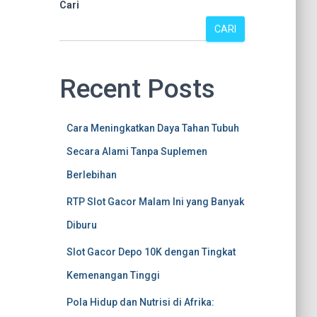
Cari
CARI
Recent Posts
Cara Meningkatkan Daya Tahan Tubuh
Secara Alami Tanpa Suplemen
Berlebihan
RTP Slot Gacor Malam Ini yang Banyak
Diburu
Slot Gacor Depo 10K dengan Tingkat
Kemenangan Tinggi
Pola Hidup dan Nutrisi di Afrika: