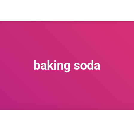
baking soda