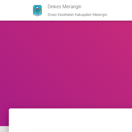
Dinkes Merangin
Dinas Kesehatan Kabupaten Merangin